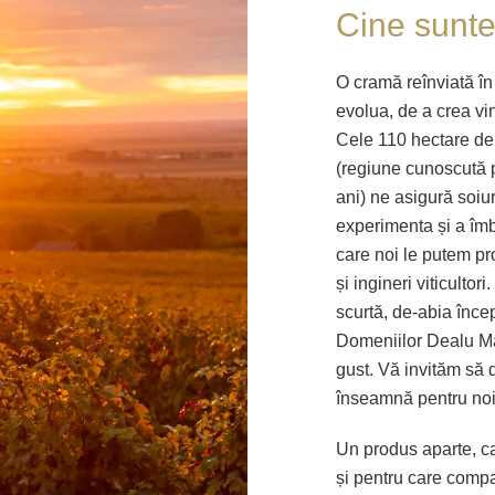
Cine sunt
O cramă reînviată în 
evolua, de a crea vi
Cele 110 hectare de
(regiune cunoscută p
ani) ne asigură soiur
experimenta și a îm
care noi le putem pr
și ingineri viticulto
scurtă, de-abia înce
Domeniilor Dealu Mar
gust. Vă invităm să 
înseamnă pentru no
Un produs aparte, car
și pentru care compa