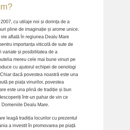
em?
2007, cu utilaje noi și dorința de a
nuri pline de imaginație și arome unice.
 vie aflată în regiunea Dealu Mare
entru importanța viticolă de sute de
i variate și posibilitatea de a
butelia mereu cele mai bune vinuri pe
oduce cu ajutorul echipei de oenologi
ri. Chiar dacă povestea noastră este una
pută pe piața vinurilor, povestea
e este una plină de tradiție și bun
descoperiți într-un pahar de vin ce
i Domeniile Dealu Mare.
e leagă tradiția locurilor cu prezentul
nia a investit în promovarea pe piață